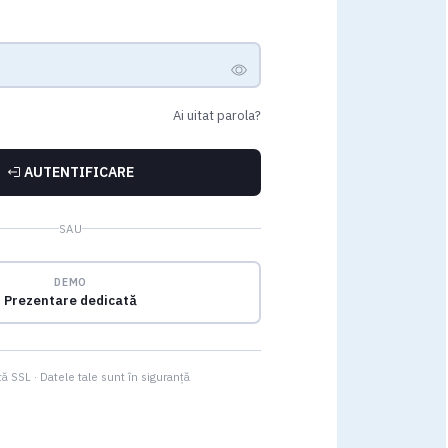
Ai uitat parola?
AUTENTIFICARE
SAU
DEMO
Prezentare dedicată
ă SSL · Datele tale sunt în siguranță