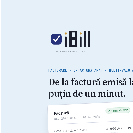
POWERED BY VG OUTDEV
FACTURARE · E-FACTURA ANAF · MULTI-VALUT
De la factură emisă l
puțin de un minut.
✓ Trimisă SPV
Factură
Nr. 2026-0143 · 10.07.2026
3.600,00 RON
Consultanță — 12 ore