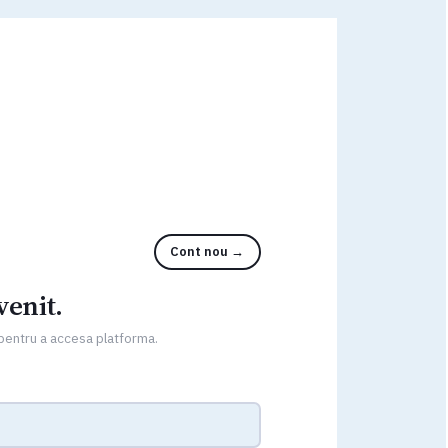
Cont nou →
venit.
 pentru a accesa platforma.