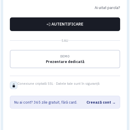
Ai uitat parola?
AUTENTIFICARE
SAU
DEMO
Prezentare dedicată
Conexiune criptată SSL · Datele tale sunt în siguranță
Nu ai cont? 365 zile gratuit, fără card.
Creează cont →