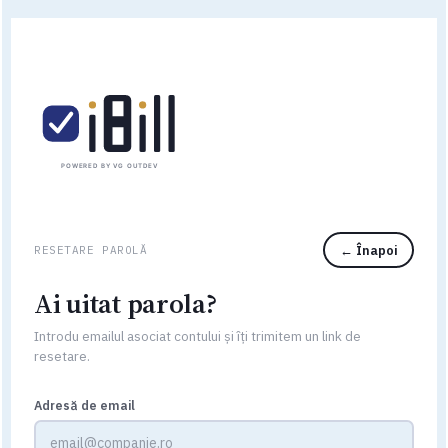
POWERED BY VG OUTDEV
← Înapoi
RESETARE PAROLĂ
Ai uitat parola?
Introdu emailul asociat contului și îți trimitem un link de
resetare.
Adresă de email