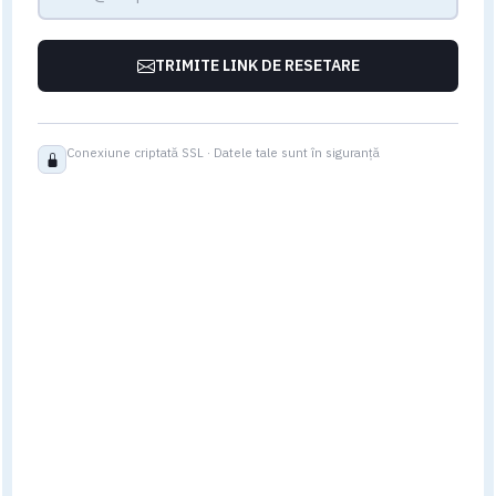
TRIMITE LINK DE RESETARE
Conexiune criptată SSL · Datele tale sunt în siguranță